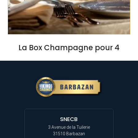
La Box Champagne pour 4
SNECB
3 Avenue de la Tuilerie
31510 Barbazan