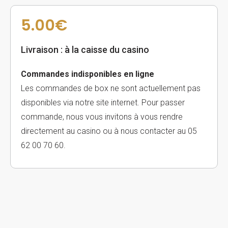
5.00
€
Livraison : à la caisse du casino
Commandes indisponibles en ligne
Les commandes de box ne sont actuellement pas
disponibles via notre site internet. Pour passer
commande, nous vous invitons à vous rendre
directement au casino ou à nous contacter au 05
62 00 70 60.