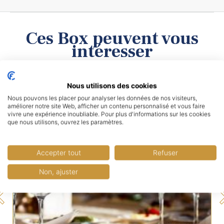
Ces Box peuvent vous
intéresser
Nous utilisons des cookies
Nous pouvons les placer pour analyser les données de nos visiteurs,
améliorer notre site Web, afficher un contenu personnalisé et vous faire
vivre une expérience inoubliable. Pour plus d'informations sur les cookies
que nous utilisons, ouvrez les paramètres.
Accepter tout
Refuser
Non, ajuster
rev
n