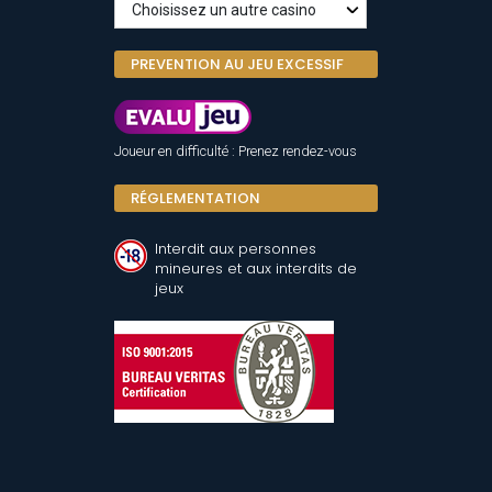
PREVENTION AU JEU EXCESSIF
Joueur en difficulté : Prenez rendez-vous
RÉGLEMENTATION
Interdit aux personnes
mineures et aux interdits de
jeux