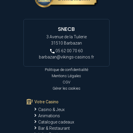
SNECB
3 Avenue de la Tuilerie
31510 Barbazan
05 62 00 70 60
barbazan@vikings-casinos.fr
Politique de confidentialité
Mentions Légales
CGV
Gérer les cookies
Votre Casino
Casino & Jeux
Animations
Catalogue cadeaux
Bar & Restaurant