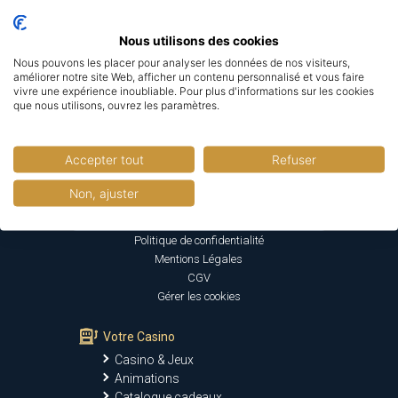
Nous utilisons des cookies
Nous pouvons les placer pour analyser les données de nos visiteurs,
améliorer notre site Web, afficher un contenu personnalisé et vous faire
vivre une expérience inoubliable. Pour plus d'informations sur les cookies
que nous utilisons, ouvrez les paramètres.
SNECB
3 Avenue de la Tuilerie
Accepter tout
Refuser
31510 Barbazan
05 62 00 70 60
Non, ajuster
barbazan@vikings-casinos.fr
Politique de confidentialité
Mentions Légales
CGV
Gérer les cookies
Votre Casino
Casino & Jeux
Animations
Catalogue cadeaux