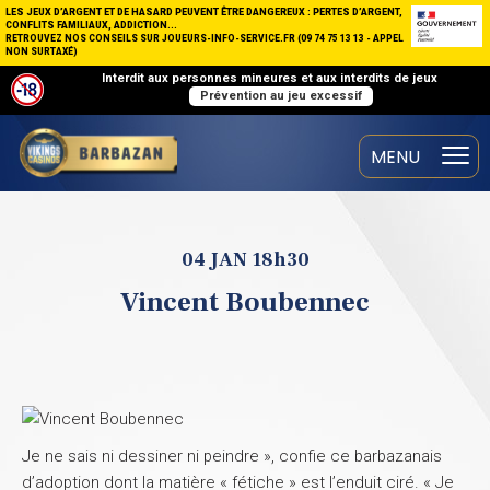
LES JEUX D’ARGENT ET DE HASARD PEUVENT ÊTRE DANGEREUX : PERTES D’ARGENT,
CONFLITS FAMILIAUX, ADDICTION...
RETROUVEZ NOS CONSEILS SUR JOUEURS-INFO-SERVICE.FR (09 74 75 13 13 - APPEL
NON SURTAXÉ)
Interdit aux personnes mineures et aux interdits de jeux
Prévention au jeu excessif
04 JAN 18h30
Vincent Boubennec
Je ne sais ni dessiner ni peindre », confie ce barbazanais
d’adoption dont la matière « fétiche » est l’enduit ciré. « Je