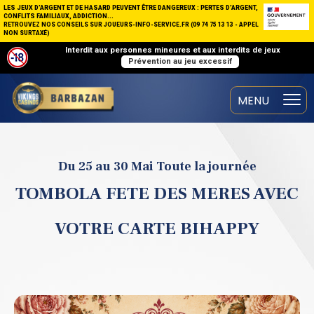
LES JEUX D’ARGENT ET DE HASARD PEUVENT ÊTRE DANGEREUX : PERTES D’ARGENT,
CONFLITS FAMILIAUX, ADDICTION...
RETROUVEZ NOS CONSEILS SUR JOUEURS-INFO-SERVICE.FR (09 74 75 13 13 - APPEL
NON SURTAXÉ)
Interdit aux personnes mineures et aux interdits de jeux
Prévention au jeu excessif
Du 25 au 30 Mai Toute la journée
TOMBOLA FETE DES MERES AVEC
VOTRE CARTE BIHAPPY