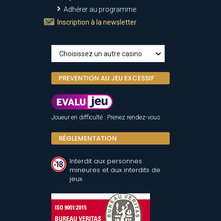
Adhérer au programme
Inscription à la newsletter
PREVENTION AU JEU EXCESSIF
Joueur en difficulté : Prenez rendez-vous
RÉGLEMENTATION
Interdit aux personnes
mineures et aux interdits de
jeux