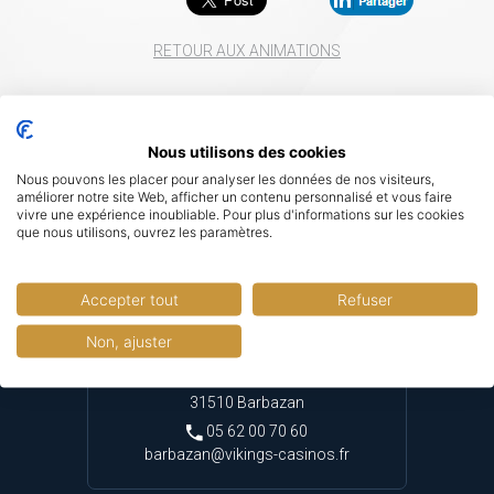
RETOUR AUX ANIMATIONS
Nous utilisons des cookies
Nous pouvons les placer pour analyser les données de nos visiteurs,
améliorer notre site Web, afficher un contenu personnalisé et vous faire
vivre une expérience inoubliable. Pour plus d'informations sur les cookies
que nous utilisons, ouvrez les paramètres.
Accepter tout
Refuser
Non, ajuster
SNECB
3 Avenue de la Tuilerie
31510 Barbazan
05 62 00 70 60
barbazan@vikings-casinos.fr