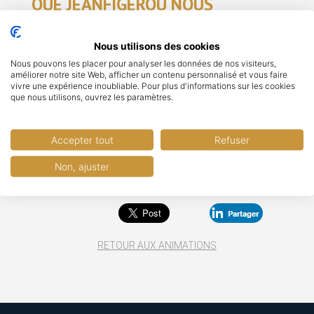
QUE JEANFIGEROU NOUS
RÉVÉLERA LORS DE SA CAUSERIE
Nous utilisons des cookies
A DÉCOUVRIR SAMADI 29 JUIN À
Nous pouvons les placer pour analyser les données de nos visiteurs,
améliorer notre site Web, afficher un contenu personnalisé et vous faire
18H30 DANS NOTRE SALLE
vivre une expérience inoubliable. Pour plus d'informations sur les cookies
que nous utilisons, ouvrez les paramètres.
D'EXPOSITION
SUIVI D'UN COCKTAIL, ENTRÉE
Accepter tout
Refuser
LIBRE ET GRATUITE
Non, ajuster
RETOUR AUX ANIMATIONS