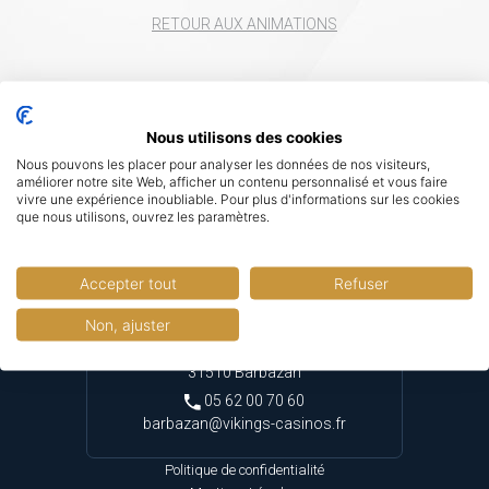
RETOUR AUX ANIMATIONS
Nous utilisons des cookies
Nous pouvons les placer pour analyser les données de nos visiteurs,
améliorer notre site Web, afficher un contenu personnalisé et vous faire
vivre une expérience inoubliable. Pour plus d'informations sur les cookies
que nous utilisons, ouvrez les paramètres.
Accepter tout
Refuser
SNECB
Non, ajuster
3 Avenue de la Tuilerie
31510 Barbazan
05 62 00 70 60
barbazan@vikings-casinos.fr
Politique de confidentialité